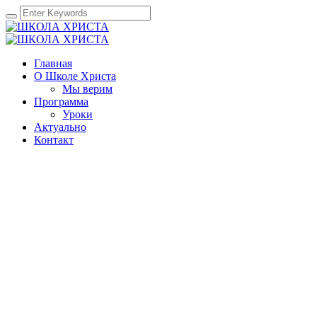
Главная
О Школе Христа
Мы верим
Программа
Уроки
Актуально
Контакт