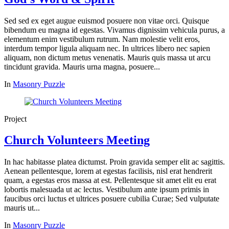
Sed sed ex eget augue euismod posuere non vitae orci. Quisque
bibendum eu magna id egestas. Vivamus dignissim vehicula purus, a
elementum enim vestibulum rutrum. Nam molestie velit eros,
interdum tempor ligula aliquam nec. In ultrices libero nec sapien
aliquam, non dictum metus venenatis. Mauris quis massa ut arcu
tincidunt gravida. Mauris urna magna, posuere...
In
Masonry Puzzle
Project
Church Volunteers Meeting
In hac habitasse platea dictumst. Proin gravida semper elit ac sagittis.
Aenean pellentesque, lorem at egestas facilisis, nisl erat hendrerit
quam, a egestas eros massa at est. Pellentesque sit amet elit eu erat
lobortis malesuada ut ac lectus. Vestibulum ante ipsum primis in
faucibus orci luctus et ultrices posuere cubilia Curae; Sed vulputate
mauris ut...
In
Masonry Puzzle