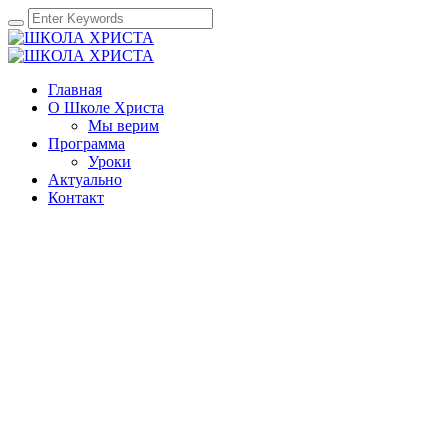
Главная
О Школе Христа
Мы верим
Программа
Уроки
Актуально
Контакт