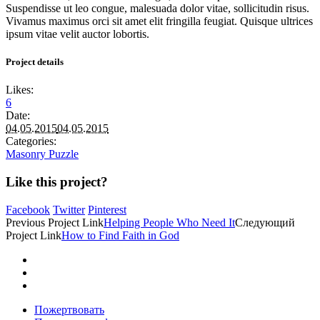
Suspendisse ut leo congue, malesuada dolor vitae, sollicitudin risus.
Vivamus maximus orci sit amet elit fringilla feugiat. Quisque ultrices
ipsum vitae velit auctor lobortis.
Project details
Likes:
6
Date:
04.05.2015
04.05.2015
Categories:
Masonry Puzzle
Like this project?
Facebook
Twitter
Pinterest
Previous
Project
Link
Helping People Who Need It
Следующий
Project
Link
How to Find Faith in God
Пожертвовать